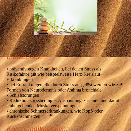
Indikationen:
• präventiv gegen Krankheiten, bei denen Stress als
Risikofaktor gilt wie beispielsweise Herz-Kreislauf-
Erkrankungen
• bei Erkrankungen, die durch Stress ausgelöst werden wie z.B.
Formen von Neurodermitis oder Asthma bronchiale
• Schlafstörungen
• Reduktion stressbedingter Anspannungszustände und damit
einhergehenden Muskelverspannungen
• chronische Schmerzerkrankungen, wie Kopf- oder
Rückenschmerzen.
Kontraindikationen: