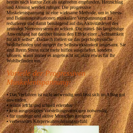
bereits nach kurzer Zeit als angenehm empfunden. Herzschlag
und Atmung werden ruhiger. Die progressive
Muskelentspannung ist eine wirksame Methode, um in Stress-
und Belastungssituationen muskuläre Verspannungen zu
reduzieren und damit beruhigend auf das Aktivitätslevel des
zentralen Nervensystems zu wirken. Die mittel- bis langfristige
Anwendung hat darüber hinaus den Effekt einer „Achtsamkeit
für sich selbst“. Dadurch fördert sie das psychophysische
Wohlbefinden und steigert die Selbstwirksamkeit insgesamt. Sie
sind Ihrem Stress nicht mehr hilflos ausgeliefert, sondern
können, wann immer es angebracht ist, aktiv etwas für Ihr
Wohlbefinden tun.
Vorteile der Progressiven
Muskelentspannung:
• Das Verfahren ist nicht aufwendig und lässt sich im Alltag gut
anwenden.
• relativ leicht und schnell erlernbar
• kein ausgeprägtes Vorstellungsvermögen notwendig
• für unruhige und aktive Menschen geeignet
• verbessertes Körperwahrnehmungsgefühl