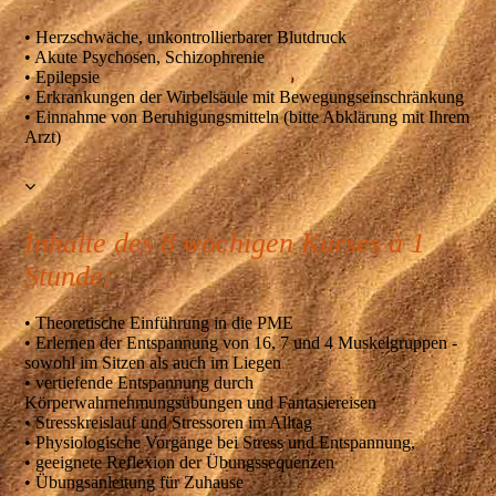
• Herzschwäche, unkontrollierbarer Blutdruck
• Akute Psychosen, Schizophrenie
• Epilepsie
• Erkrankungen der Wirbelsäule mit Bewegungseinschränkung
• Einnahme von Beruhigungsmitteln (bitte Abklärung mit Ihrem
Arzt)
Inhalte des 8 wöchigen Kurses à 1
Stunde:
• Theoretische Einführung in die PME
• Erlernen der Entspannung von 16, 7 und 4 Muskelgruppen -
sowohl im Sitzen als auch im Liegen
• vertiefende Entspannung durch
Körperwahrnehmungsübungen und Fantasiereisen
• Stresskreislauf und Stressoren im Alltag
• Physiologische Vorgänge bei Stress und Entspannung,
• geeignete Reflexion der Übungssequenzen
• Übungsanleitung für Zuhause