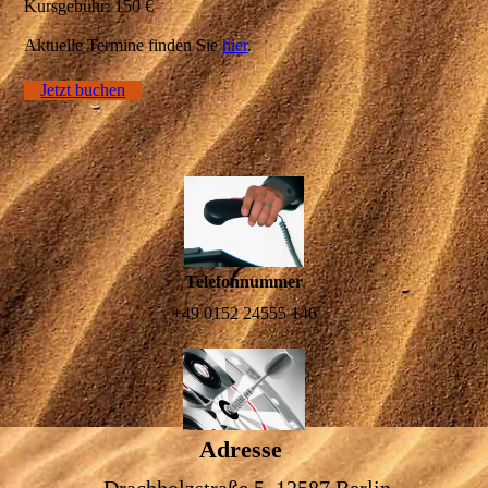
Kursgebühr: 150 €
Aktuelle Termine finden Sie
hier
.
Jetzt buchen
Telefonnummer
+49 0152 24555 146
Adresse
Drachholzstraße 5, 12587 Berlin