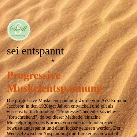
sei entspannt
Progressive
Muskelentspannung
Die progressive Muskelentspannung wurde vom Arzt Edmund
Jacobson in den 1920iger Jahren entwickelt und gilt als
wissenschaftlich fundiert. "Progressiv" bedeutet soviel wie
"fortschreitend", da bei dieser Methode, einzelne
Muskelgruppen des Körpers von oben nach unten zuerst
bewusst angespannt und dann locker gelassen werden. Der
Wechsel zwischen Anspannung und Lockerlassen wird oft