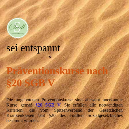
sei entspannt
Präventionskurse nach
§20 SGB V
Die angebotenen Präventionskurse sind allesamt anerkannte
Kurse gemäß
§20 SGB V
. Sie erfüllen alle notwendigen
Kriterien, die vom Spitzenverband der Gesetzlichen
Krankenkassen laut §20 des Fünften Sozialgesetzbuches
bestimmt wurden.