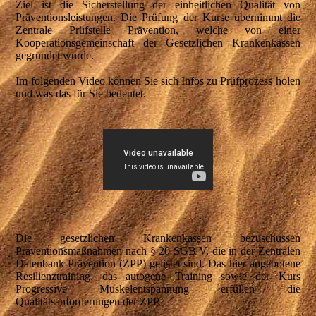
Ziel ist die Sicherstellung der einheitlichen Qualität von
Präventionsleistungen. Die Prüfung der Kurse übernimmt die
Zentrale Prüfstelle Prävention, welche von einer
Kooperationsgemeinschaft der Gesetzlichen Krankenkassen
gegründet wurde.
Im folgenden Video können Sie sich Infos zu Prüfprozess holen
und was das für Sie bedeutet.
Die gesetzlichen Krankenkassen bezuschussen
Präventionsmaßnahmen nach § 20 SGB V, die in der Zentralen
Datenbank Prävention (ZPP) gelistet sind. Das hier angebotene
Resilienztraining, das autogene Training sowie der Kurs
Progressive Muskelentspannung erfüllen die
Qualitätsanforderungen der ZPP.