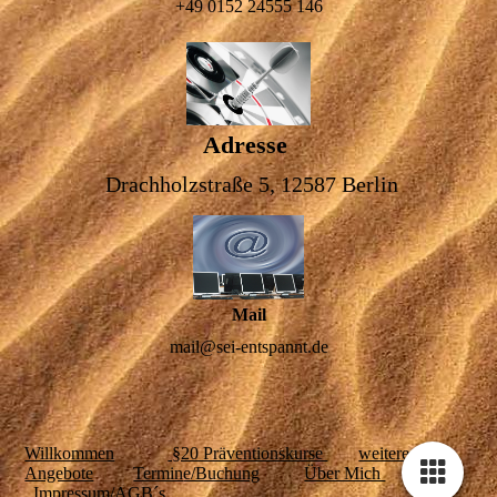
+49 0152 24555 146
Adresse
Drachholzstraße 5, 12587 Berlin
Mail
mail@sei-entspannt.de
Willkommen
§20 Präventionskurse
weitere
Angebote
Termin
e/Buchung
Über Mich
Impressum/AGB´s