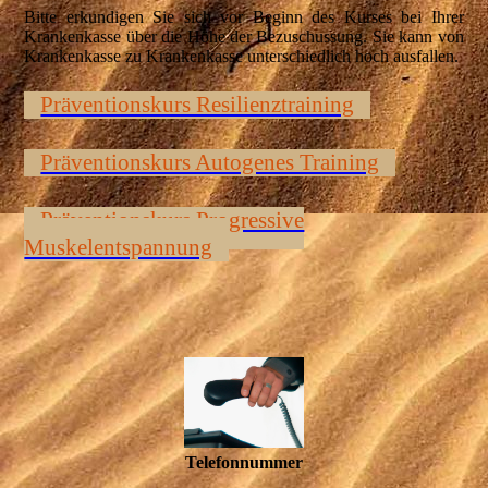
Bitte erkundigen Sie sich vor Beginn des Kurses bei Ihrer
Krankenkasse über die Höhe der Bezuschussung. Sie kann von
Krankenkasse zu Krankenkasse unterschiedlich hoch ausfallen.
Präventionskurs Resilienztraining
Präventionskurs Autogenes Training
Präventionskurs Progressive
Muskelentspannung
Telefonnummer