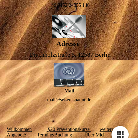
+49 0152 24555 146
Adresse
Drachholzstraße 5, 12587 Berlin
Mail
mail@sei-entspannt.de
Willkommen
§20 Präventionskurse
weitere
Angebote
Termin
e/Buchung
Über Mich