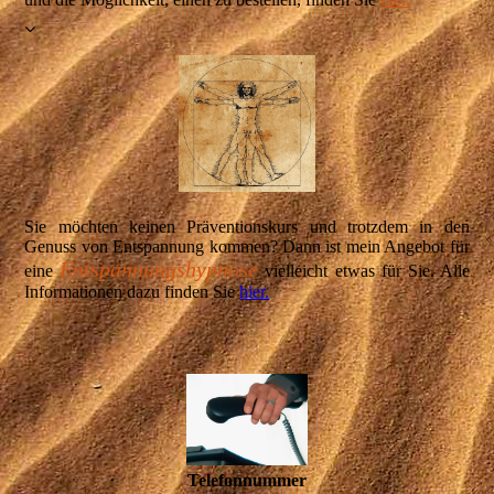
Sie möchten keinen Präventionskurs und trotzdem in den
Genuss von Entspannung kommen? Dann ist mein Angebot für
Entspannungshypnose
eine
vielleicht etwas für Sie. Alle
Informationen dazu finden Sie
hier.
Telefonnummer