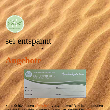
sei entspannt
Angebote
Sie möchten einen
Gutschein
verschenken? Alle Informationen
und die Möglichkeit, einen zu bestellen, finden Sie
hier.